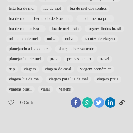
lista lua de mel
lua de mel
lua de mel dos sonhos
lua de mel em Fernando de Noronha
lua de mel na praia
lua de mel no Brasil
lua de mel praia
lugares lindos brasil
minha lua de mel
noiva
noivei
pacotes de viagem
planejando a lua de mel
planejando casamento
planejar lua de mel
praia
pre casamento
travel
trip
viagem
viagem de casal
viagem econômica
viagem lua de mel
viagem para lua de mel
viagem praia
viagens brasil
viajar
viajens
16
Curtir