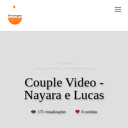
FILMES
JUIZ DE FORA
22/JANEIRO/2026
Couple Video -
Nayara e Lucas
175
visualizações
0
curtidas