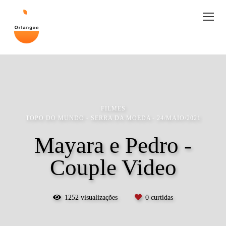
FILMES
TOPO DO MUNDO - SERRA DA MOEDA
24/MAIO/2021
Mayara e Pedro -
Couple Video
1252
visualizações
0
curtidas