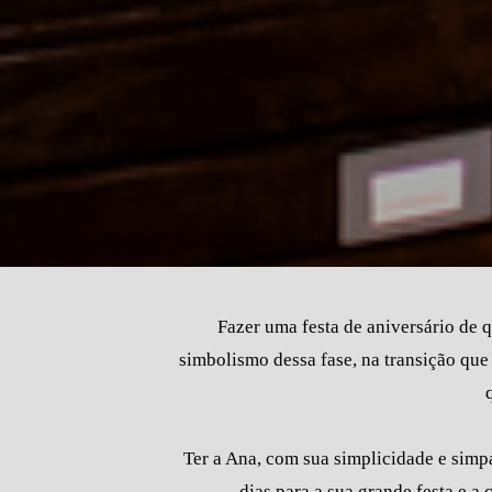
Fazer uma festa de aniversário de 
simbolismo dessa fase, na transição qu
Ter a Ana, com sua simplicidade e simp
dias para a sua grande festa e 