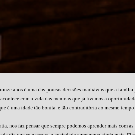
quinze anos é uma das poucas decisões inadiáveis que a família
e acontece com a vida das meninas que já tivemos a oportunidad
que é uma idade tão bonita, e tão contraditória ao mesmo tempo
atia, nos faz pensar que sempre podemos aprender mais com as 
a cada dia que se passava, a ansiedade aumentava ainda mais. El