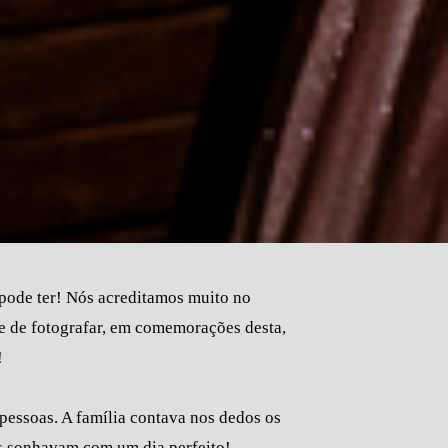
 pode ter! Nós acreditamos muito no
e de fotografar, em comemorações desta,
!
pessoas. A família contava nos dedos os
es sonhavam com um dia perfeito!